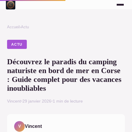
Accueil
›
Actu
ACTU
Découvrez le paradis du camping
naturiste en bord de mer en Corse
: Guide complet pour des vacances
inoubliables
Vincent
•
29 janvier 2026
•
1 min de lecture
Vincent
V