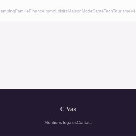
amping
Famille
Finance
Immo
Loisirs
Maison
Mode
Santé
Tech
Tourisme
Vé
C Vas
Mentions légales
Contact