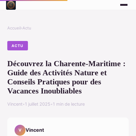
Accueil
›
Actu
ACTU
Découvrez la Charente-Maritime :
Guide des Activités Nature et
Conseils Pratiques pour des
Vacances Inoubliables
Vincent
•
1 juillet 2025
•
1 min de lecture
Vincent
V